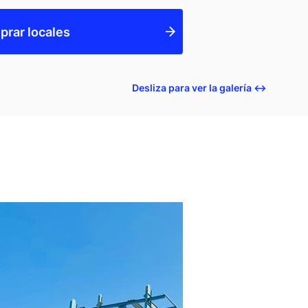
rar locales
Desliza para ver la galería ↔