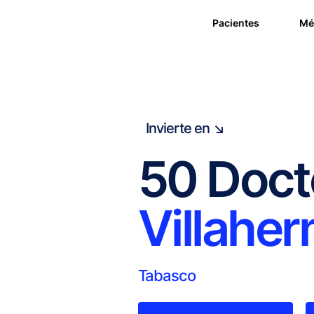
Pacientes
Mé
Invierte en ↘
50 Doct
Villahe
Tabasco